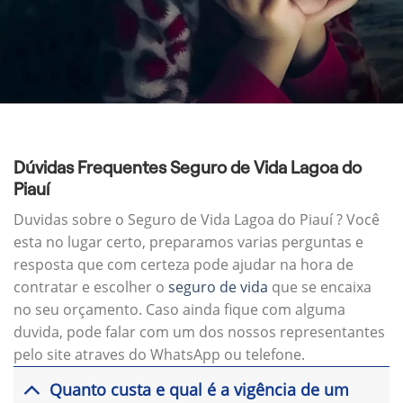
Dúvidas Frequentes Seguro de Vida Lagoa do
Piauí
Duvidas sobre o Seguro de Vida Lagoa do Piauí ? Você
esta no lugar certo, preparamos varias perguntas e
resposta que com certeza pode ajudar na hora de
contratar e escolher o
seguro de vida
que se encaixa
no seu orçamento. Caso ainda fique com alguma
duvida, pode falar com um dos nossos representantes
pelo site atraves do WhatsApp ou telefone.
Quanto custa e qual é a vigência de um