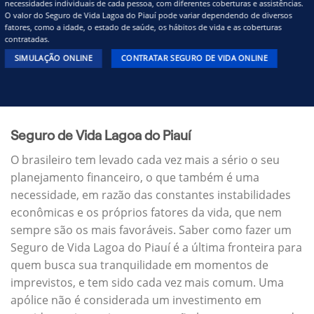
necessidades individuais de cada pessoa, com diferentes coberturas e assistências.
O valor do Seguro de Vida Lagoa do Piauí pode variar dependendo de diversos
fatores, como a idade, o estado de saúde, os hábitos de vida e as coberturas
contratadas.
SIMULAÇÃO ONLINE
CONTRATAR SEGURO DE VIDA ONLINE
Seguro de Vida Lagoa do Piauí
O brasileiro tem levado cada vez mais a sério o seu
planejamento financeiro, o que também é uma
necessidade, em razão das constantes instabilidades
econômicas e os próprios fatores da vida, que nem
sempre são os mais favoráveis. Saber como fazer um
Seguro de Vida Lagoa do Piauí é a última fronteira para
quem busca sua tranquilidade em momentos de
imprevistos, e tem sido cada vez mais comum. Uma
apólice não é considerada um investimento em