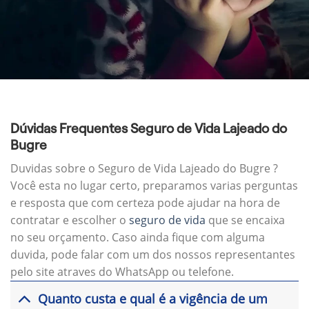
Dúvidas Frequentes Seguro de Vida Lajeado do
Bugre
Duvidas sobre o Seguro de Vida Lajeado do Bugre ?
Você esta no lugar certo, preparamos varias perguntas
e resposta que com certeza pode ajudar na hora de
contratar e escolher o
seguro de vida
que se encaixa
no seu orçamento. Caso ainda fique com alguma
duvida, pode falar com um dos nossos representantes
pelo site atraves do WhatsApp ou telefone.
Quanto custa e qual é a vigência de um