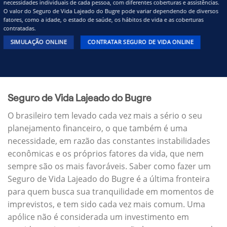
necessidades individuais de cada pessoa, com diferentes coberturas e assistências.
O valor do Seguro de Vida Lajeado do Bugre pode variar dependendo de diversos
fatores, como a idade, o estado de saúde, os hábitos de vida e as coberturas
contratadas.
SIMULAÇÃO ONLINE
CONTRATAR SEGURO DE VIDA ONLINE
Seguro de Vida Lajeado do Bugre
O brasileiro tem levado cada vez mais a sério o seu
planejamento financeiro, o que também é uma
necessidade, em razão das constantes instabilidades
econômicas e os próprios fatores da vida, que nem
sempre são os mais favoráveis. Saber como fazer um
Seguro de Vida Lajeado do Bugre é a última fronteira
para quem busca sua tranquilidade em momentos de
imprevistos, e tem sido cada vez mais comum. Uma
apólice não é considerada um investimento em