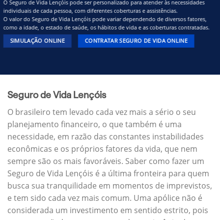
O Seguro de Vida Lençóis pode ser personalizado para atender às necessidades
individuais de cada pessoa, com diferentes coberturas e assistências.
O valor do Seguro de Vida Lençóis pode variar dependendo de diversos fatores,
como a idade, o estado de saúde, os hábitos de vida e as coberturas contratadas.
SIMULAÇÃO ONLINE
CONTRATAR SEGURO DE VIDA ONLINE
Seguro de Vida Lençóis
O brasileiro tem levado cada vez mais a sério o seu
planejamento financeiro, o que também é uma
necessidade, em razão das constantes instabilidades
econômicas e os próprios fatores da vida, que nem
sempre são os mais favoráveis. Saber como fazer um
Seguro de Vida Lençóis é a última fronteira para quem
busca sua tranquilidade em momentos de imprevistos,
e tem sido cada vez mais comum. Uma apólice não é
considerada um investimento em sentido estrito, pois