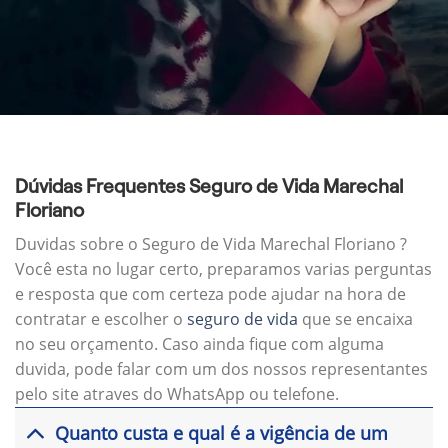
Dúvidas Frequentes Seguro de Vida Marechal
Floriano
Duvidas sobre o Seguro de Vida Marechal Floriano ?
Você esta no lugar certo, preparamos varias perguntas
e resposta que com certeza pode ajudar na hora de
contratar e escolher o
seguro de vida
que se encaixa
no seu orçamento. Caso ainda fique com alguma
duvida, pode falar com um dos nossos representantes
pelo site atraves do WhatsApp ou telefone.
Quanto custa e qual é a vigência de um