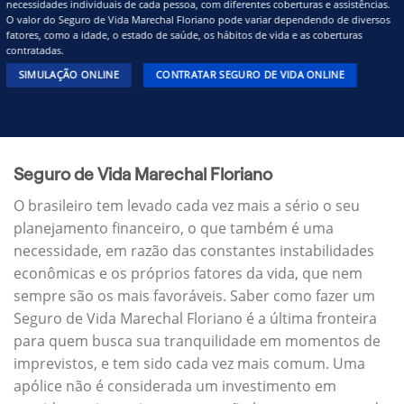
necessidades individuais de cada pessoa, com diferentes coberturas e assistências.
O valor do Seguro de Vida Marechal Floriano pode variar dependendo de diversos
fatores, como a idade, o estado de saúde, os hábitos de vida e as coberturas
contratadas.
SIMULAÇÃO ONLINE
CONTRATAR SEGURO DE VIDA ONLINE
Seguro de Vida Marechal Floriano
O brasileiro tem levado cada vez mais a sério o seu
planejamento financeiro, o que também é uma
necessidade, em razão das constantes instabilidades
econômicas e os próprios fatores da vida, que nem
sempre são os mais favoráveis. Saber como fazer um
Seguro de Vida Marechal Floriano é a última fronteira
para quem busca sua tranquilidade em momentos de
imprevistos, e tem sido cada vez mais comum. Uma
apólice não é considerada um investimento em