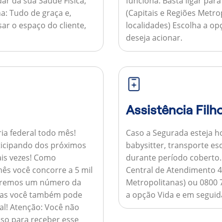
ar da sua Saúde Física,
funciona:
Basta ligar par
a:
Tudo de graça e,
(Capitais e Regiões Metr
sar o espaço do cliente,
localidades) Escolha a op
deseja acionar.
Assistência Filh
ria federal todo mês!
Caso a Segurada esteja ho
ticipando dos próximos
babysitter, transporte es
is vezes!
Como
durante período coberto
ês você concorre a 5 mil
Central de Atendimento 4
nviaremos um número da
Metropolitanas) ou 0800 
 mas você também pode
a opção Vida e em seguida
al!
Atenção:
Você não
so para receber esse