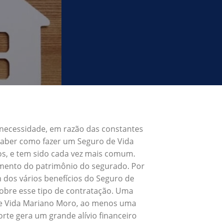
 necessidade, em razão das constantes
 Saber como fazer um Seguro de Vida
s, e tem sido cada vez mais comum.
umento do patrimônio do segurado. Por
 dos vários benefícios do Seguro de
obre esse tipo de contratação. Uma
 de Vida Mariano Moro, ao menos uma
rte gera um grande alívio financeiro