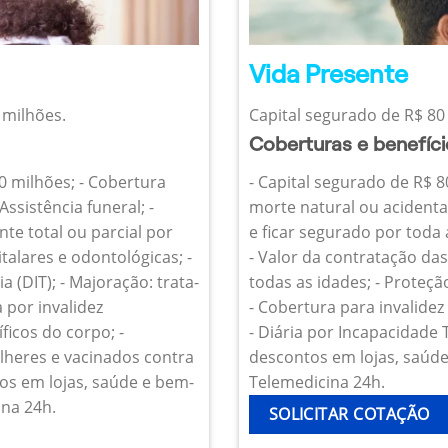
Vida Presente
 milhões.
Capital segurado de R$ 80 
Coberturas e benefíc
10 milhões; - Cobertura
- Capital segurado de R$ 8
Assistência funeral; -
morte natural ou acidenta
te total ou parcial por
e ficar segurado por toda
talares e odontológicas; -
- Valor da contratação da
 (DIT); - Majoração: trata-
todas as idades; - Proteçã
 por invalidez
- Cobertura para invalide
icos do corpo; -
- Diária por Incapacidade
heres e vacinados contra
descontos em lojas, saúde 
os em lojas, saúde e bem-
Telemedicina 24h.
ina 24h.
SOLICITAR COTAÇÃO