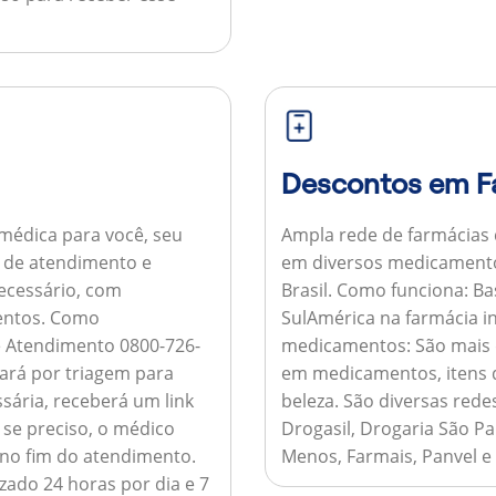
Descontos em F
médica para você, seu
Ampla rede de farmácias
al de atendimento e
em diversos medicamento
necessário, com
Brasil.
Como funciona:
Bas
entos.
Como
SulAmérica na farmácia 
de Atendimento 0800-726-
medicamentos:
São mais 
ará por triagem para
em medicamentos, itens d
sária, receberá um link
beleza. São diversas rede
 se preciso, o médico
Drogasil, Drogaria São Pa
 no fim do atendimento.
Menos, Farmais, Panvel e
zado 24 horas por dia e 7