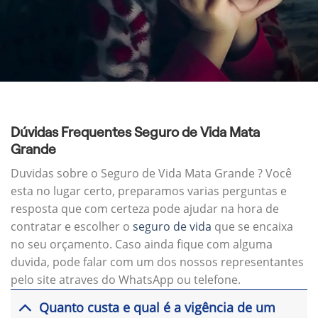
Dúvidas Frequentes Seguro de Vida Mata
Grande
Duvidas sobre o Seguro de Vida Mata Grande ? Você
esta no lugar certo, preparamos varias perguntas e
resposta que com certeza pode ajudar na hora de
contratar e escolher o
seguro de vida
que se encaixa
no seu orçamento. Caso ainda fique com alguma
duvida, pode falar com um dos nossos representantes
pelo site atraves do WhatsApp ou telefone.
Quanto custa e qual é a vigência de um