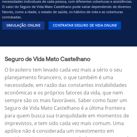
necessidades individuais de cada pessoa, com diferentes coberturas e assistências.
O valor do Seguro de Vida Mato Castelhano pode variar dependendo de diversos
fatores, como a idade, o estado de saúde, os hábitos de vida e as coberturas
contratadas.
SIMULAÇÃO ONLINE
CONTRATAR SEGURO DE VIDA ONLINE
Seguro de Vida Mato Castelhano
O brasileiro tem levado cada vez mais a sério o seu
planejamento financeiro, o que também é uma
necessidade, em razão das constantes instabilidades
econômicas e os próprios fatores da vida, que nem
sempre são os mais favoráveis. Saber como fazer um
Seguro de Vida Mato Castelhano é a última fronteira
para quem busca sua tranquilidade em momentos de
imprevistos, e tem sido cada vez mais comum. Uma
apólice não é considerada um investimento em