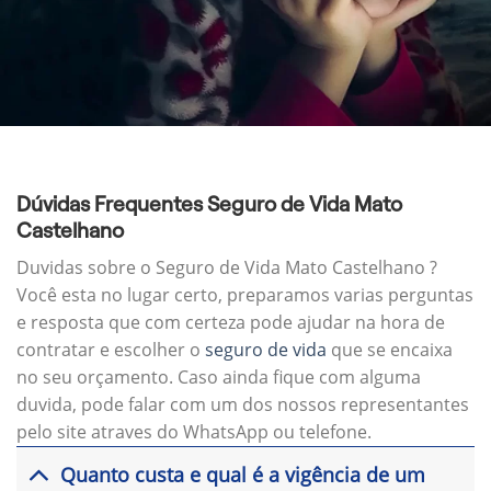
Dúvidas Frequentes Seguro de Vida Mato
Castelhano
Duvidas sobre o Seguro de Vida Mato Castelhano ?
Você esta no lugar certo, preparamos varias perguntas
e resposta que com certeza pode ajudar na hora de
contratar e escolher o
seguro de vida
que se encaixa
no seu orçamento. Caso ainda fique com alguma
duvida, pode falar com um dos nossos representantes
pelo site atraves do WhatsApp ou telefone.
Quanto custa e qual é a vigência de um