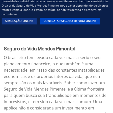
necessidades individuais de cada pessoa, com diferentes coberturas e assistências.
O valor do Seguro de Vida Mendes Pimentel pode variar dependendo de diversos
fatores, como a idade, o estado de saúde, os hábitos de vida e as coberturas
contratadas.
SIMULAÇÃO ONLINE
CONTRATAR SEGURO DE VIDA ONLINE
Seguro de Vida Mendes Pimentel
O brasileiro tem levado cada vez mais a sério o seu
planejamento financeiro, o que também é uma
necessidade, em razão das constantes instabilidades
econômicas e os próprios fatores da vida, que nem
sempre são os mais favoráveis. Saber como fazer um
Seguro de Vida Mendes Pimentel é a última fronteira
para quem busca sua tranquilidade em momentos de
imprevistos, e tem sido cada vez mais comum. Uma
apólice não é considerada um investimento em