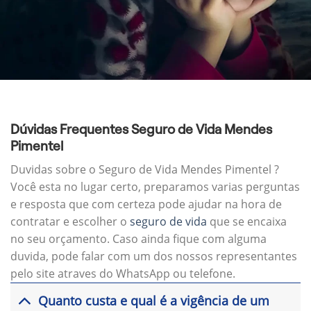
Dúvidas Frequentes Seguro de Vida Mendes
Pimentel
Duvidas sobre o Seguro de Vida Mendes Pimentel ?
Você esta no lugar certo, preparamos varias perguntas
e resposta que com certeza pode ajudar na hora de
contratar e escolher o
seguro de vida
que se encaixa
no seu orçamento. Caso ainda fique com alguma
duvida, pode falar com um dos nossos representantes
pelo site atraves do WhatsApp ou telefone.
Quanto custa e qual é a vigência de um