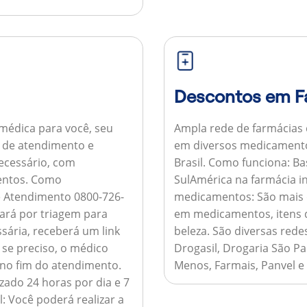
Descontos em F
médica para você, seu
Ampla rede de farmácias
al de atendimento e
em diversos medicamento
necessário, com
Brasil.
Como funciona:
Bas
entos.
Como
SulAmérica na farmácia 
de Atendimento 0800-726-
medicamentos:
São mais 
ará por triagem para
em medicamentos, itens d
sária, receberá um link
beleza. São diversas rede
 se preciso, o médico
Drogasil, Drogaria São Pa
 no fim do atendimento.
Menos, Farmais, Panvel e
zado 24 horas por dia e 7
l:
Você poderá realizar a