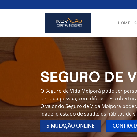
Skip
to
content
HOME
S
SEGURO DE 
O Seguro de Vida Moiporá pode ser person
de cada pessoa, com diferentes coberturas
O valor do Seguro de Vida Moiporá pode 
idade, o estado de saúde, os hábitos de v
SIMULAÇÃO ONLINE
CONTRATA