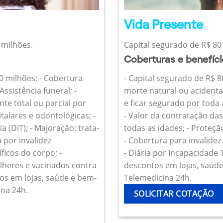
Vida Presente
 milhões.
Capital segurado de R$ 80 
Coberturas e benefíc
10 milhões; - Cobertura
- Capital segurado de R$ 8
Assistência funeral; -
morte natural ou acidenta
te total ou parcial por
e ficar segurado por toda
talares e odontológicas; -
- Valor da contratação da
 (DIT); - Majoração: trata-
todas as idades; - Proteçã
 por invalidez
- Cobertura para invalide
icos do corpo; -
- Diária por Incapacidade
heres e vacinados contra
descontos em lojas, saúde 
os em lojas, saúde e bem-
Telemedicina 24h.
ina 24h.
SOLICITAR COTAÇÃO