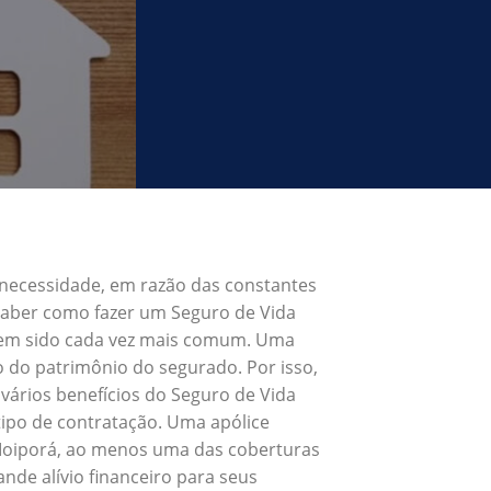
 necessidade, em razão das constantes
 Saber como fazer um Seguro de Vida
 tem sido cada vez mais comum. Uma
o do patrimônio do segurado. Por isso,
vários benefícios do Seguro de Vida
ipo de contratação. Uma apólice
 Moiporá, ao menos uma das coberturas
nde alívio financeiro para seus