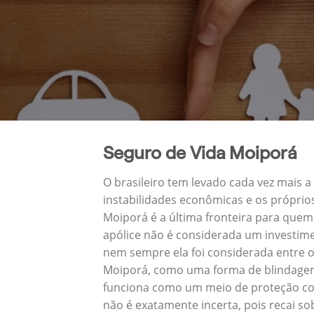
Seguro de Vida Moiporá
O brasileiro tem levado cada vez mais 
instabilidades econômicas e os próprio
Moiporá é a última fronteira para que
apólice não é considerada um investime
nem sempre ela foi considerada entre o
Moiporá, como uma forma de blindagem 
funciona como um meio de proteção con
não é exatamente incerta, pois recai s