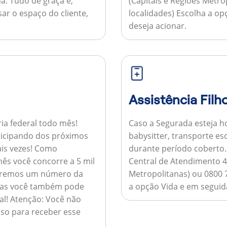
a:
Tudo de graça e,
(Capitais e Regiões Metr
sar o espaço do cliente,
localidades) Escolha a op
deseja acionar.
Assistência Filh
ria federal todo mês!
Caso a Segurada esteja ho
ticipando dos próximos
babysitter, transporte es
is vezes!
Como
durante período coberto
ês você concorre a 5 mil
Central de Atendimento 4
nviaremos um número da
Metropolitanas) ou 0800 
 mas você também pode
a opção Vida e em seguida
al!
Atenção:
Você não
so para receber esse