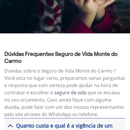
Dúvidas Frequentes Seguro de Vida Monte do
Carmo
Duvidas sobre o Seguro de Vida Monte do Carmo ?
Você esta no lugar certo, preparamos varias perguntas
e resposta que com certeza pode ajudar na hora de
contratar e escolher o
seguro de vida
que se encaixa
no seu orçamento. Caso ainda fique com alguma
duvida, pode falar com um dos nossos representantes
pelo site atraves do WhatsApp ou telefone.
Quanto custa e qual é a vigência de um