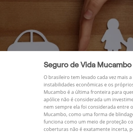
Seguro de Vida Mucambo
O brasileiro tem levado cada vez mais 
instabilidades econômicas e os próprio
Mucambo é a última fronteira para qu
apólice não é considerada um investime
nem sempre ela foi considerada entre o
Mucambo, como uma forma de blindagem 
funciona como um meio de proteção con
coberturas não é exatamente incerta, p