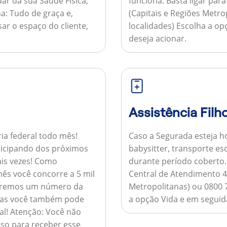
ar da sua Saúde Física,
funciona:
Basta ligar par
a:
Tudo de graça e,
(Capitais e Regiões Metr
sar o espaço do cliente,
localidades) Escolha a op
deseja acionar.
Assistência Filh
ria federal todo mês!
Caso a Segurada esteja ho
ticipando dos próximos
babysitter, transporte es
is vezes!
Como
durante período coberto
ês você concorre a 5 mil
Central de Atendimento 4
nviaremos um número da
Metropolitanas) ou 0800 
 mas você também pode
a opção Vida e em seguida
al!
Atenção:
Você não
so para receber esse