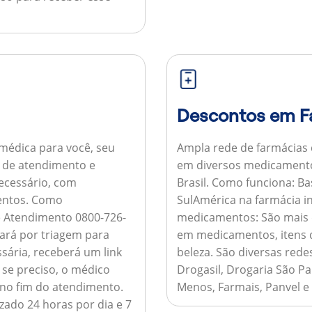
Descontos em F
médica para você, seu
Ampla rede de farmácias
al de atendimento e
em diversos medicamento
necessário, com
Brasil.
Como funciona:
Bas
entos.
Como
SulAmérica na farmácia 
de Atendimento 0800-726-
medicamentos:
São mais 
ará por triagem para
em medicamentos, itens d
sária, receberá um link
beleza. São diversas rede
 se preciso, o médico
Drogasil, Drogaria São Pa
 no fim do atendimento.
Menos, Farmais, Panvel e
zado 24 horas por dia e 7