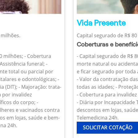
Vida Presente
 milhões.
Capital segurado de R$ 80 
Coberturas e benefíc
10 milhões; - Cobertura
- Capital segurado de R$ 8
Assistência funeral; -
morte natural ou acidenta
te total ou parcial por
e ficar segurado por toda
talares e odontológicas; -
- Valor da contratação da
 (DIT); - Majoração: trata-
todas as idades; - Proteçã
 por invalidez
- Cobertura para invalide
icos do corpo; -
- Diária por Incapacidade
heres e vacinados contra
descontos em lojas, saúde 
os em lojas, saúde e bem-
Telemedicina 24h.
ina 24h.
SOLICITAR COTAÇÃO