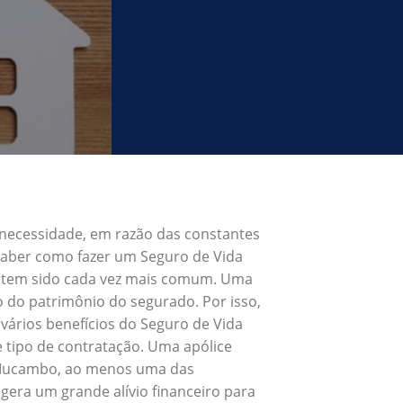
 necessidade, em razão das constantes
 Saber como fazer um Seguro de Vida
e tem sido cada vez mais comum. Uma
o do patrimônio do segurado. Por isso,
vários benefícios do Seguro de Vida
tipo de contratação. Uma apólice
a Mucambo, ao menos uma das
gera um grande alívio financeiro para