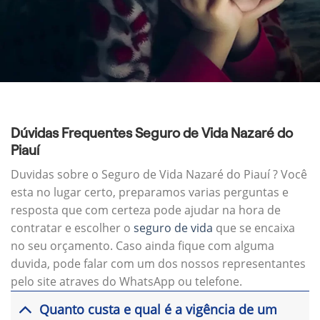
Dúvidas Frequentes Seguro de Vida Nazaré do
Piauí
Duvidas sobre o Seguro de Vida Nazaré do Piauí ? Você
esta no lugar certo, preparamos varias perguntas e
resposta que com certeza pode ajudar na hora de
contratar e escolher o
seguro de vida
que se encaixa
no seu orçamento. Caso ainda fique com alguma
duvida, pode falar com um dos nossos representantes
pelo site atraves do WhatsApp ou telefone.
Quanto custa e qual é a vigência de um