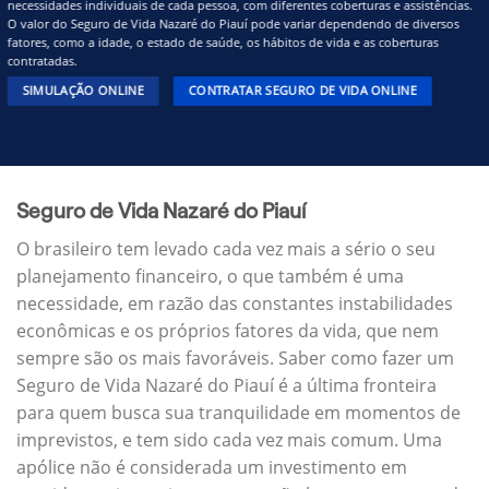
necessidades individuais de cada pessoa, com diferentes coberturas e assistências.
O valor do Seguro de Vida Nazaré do Piauí pode variar dependendo de diversos
fatores, como a idade, o estado de saúde, os hábitos de vida e as coberturas
contratadas.
SIMULAÇÃO ONLINE
CONTRATAR SEGURO DE VIDA ONLINE
Seguro de Vida Nazaré do Piauí
O brasileiro tem levado cada vez mais a sério o seu
planejamento financeiro, o que também é uma
necessidade, em razão das constantes instabilidades
econômicas e os próprios fatores da vida, que nem
sempre são os mais favoráveis. Saber como fazer um
Seguro de Vida Nazaré do Piauí é a última fronteira
para quem busca sua tranquilidade em momentos de
imprevistos, e tem sido cada vez mais comum. Uma
apólice não é considerada um investimento em