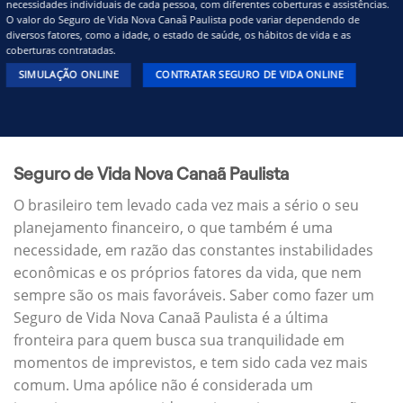
necessidades individuais de cada pessoa, com diferentes coberturas e assistências.
O valor do Seguro de Vida Nova Canaã Paulista pode variar dependendo de
diversos fatores, como a idade, o estado de saúde, os hábitos de vida e as
coberturas contratadas.
SIMULAÇÃO ONLINE
CONTRATAR SEGURO DE VIDA ONLINE
Seguro de Vida Nova Canaã Paulista
O brasileiro tem levado cada vez mais a sério o seu
planejamento financeiro, o que também é uma
necessidade, em razão das constantes instabilidades
econômicas e os próprios fatores da vida, que nem
sempre são os mais favoráveis. Saber como fazer um
Seguro de Vida Nova Canaã Paulista é a última
fronteira para quem busca sua tranquilidade em
momentos de imprevistos, e tem sido cada vez mais
comum. Uma apólice não é considerada um