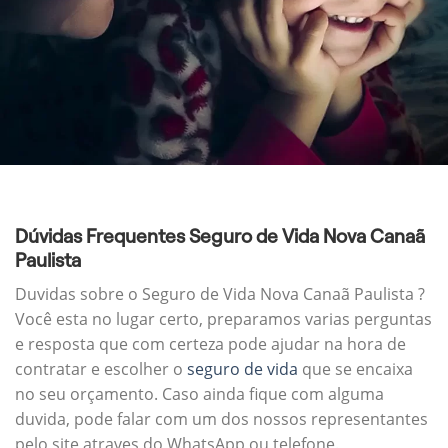
Dúvidas Frequentes Seguro de Vida Nova Canaã
Paulista
Duvidas sobre o Seguro de Vida Nova Canaã Paulista ?
Você esta no lugar certo, preparamos varias perguntas
e resposta que com certeza pode ajudar na hora de
contratar e escolher o
seguro de vida
que se encaixa
no seu orçamento. Caso ainda fique com alguma
duvida, pode falar com um dos nossos representantes
pelo site atraves do WhatsApp ou telefone.