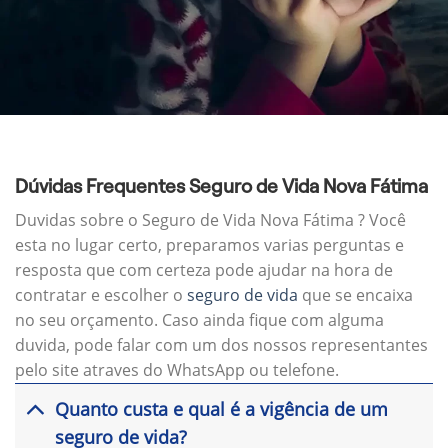
Dúvidas Frequentes Seguro de Vida Nova Fátima
Duvidas sobre o Seguro de Vida Nova Fátima ? Você
esta no lugar certo, preparamos varias perguntas e
resposta que com certeza pode ajudar na hora de
contratar e escolher o
seguro de vida
que se encaixa
no seu orçamento. Caso ainda fique com alguma
duvida, pode falar com um dos nossos representantes
pelo site atraves do WhatsApp ou telefone.
Quanto custa e qual é a vigência de um
seguro de vida?