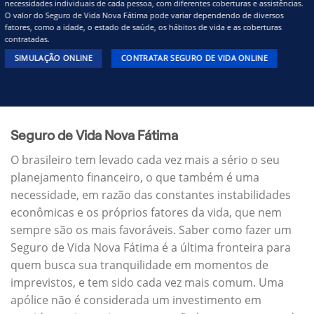
necessidades individuais de cada pessoa, com diferentes coberturas e assistências.
O valor do Seguro de Vida Nova Fátima pode variar dependendo de diversos
fatores, como a idade, o estado de saúde, os hábitos de vida e as coberturas
contratadas.
SIMULAÇÃO ONLINE
CONTRATAR SEGURO DE VIDA ONLINE
Seguro de Vida Nova Fátima
O brasileiro tem levado cada vez mais a sério o seu
planejamento financeiro, o que também é uma
necessidade, em razão das constantes instabilidades
econômicas e os próprios fatores da vida, que nem
sempre são os mais favoráveis. Saber como fazer um
Seguro de Vida Nova Fátima é a última fronteira para
quem busca sua tranquilidade em momentos de
imprevistos, e tem sido cada vez mais comum. Uma
apólice não é considerada um investimento em