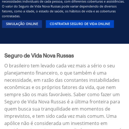
necessidades individuais de cada pessoa, com diferentes coberturas e assistências.
O valor do Seguro de Vida Nova Russas pode variar dependendo de diversos
fatores, como a idade, o estado de saúde, os hábitos de vida e as coberturas
contratadas.
SIMULAÇÃO ONLINE
CONTRATAR SEGURO DE VIDA ONLINE
Seguro de Vida Nova Russas
O brasileiro tem levado cada vez mais a sério o seu
planejamento financeiro, o que também é uma
necessidade, em razão das constantes instabilidades
econômicas e os próprios fatores da vida, que nem
sempre são os mais favoráveis. Saber como fazer um
Seguro de Vida Nova Russas é a última fronteira para
quem busca sua tranquilidade em momentos de
imprevistos, e tem sido cada vez mais comum. Uma
apólice não é considerada um investimento em