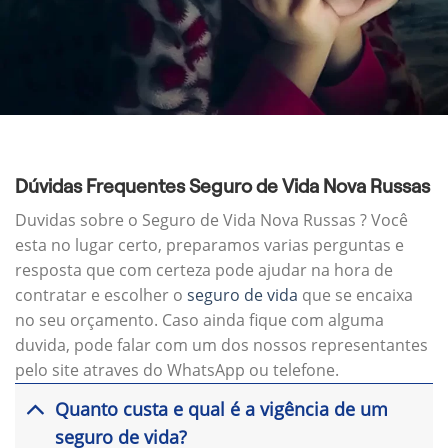
Dúvidas Frequentes Seguro de Vida Nova Russas
Duvidas sobre o Seguro de Vida Nova Russas ? Você
esta no lugar certo, preparamos varias perguntas e
resposta que com certeza pode ajudar na hora de
contratar e escolher o
seguro de vida
que se encaixa
no seu orçamento. Caso ainda fique com alguma
duvida, pode falar com um dos nossos representantes
pelo site atraves do WhatsApp ou telefone.
Quanto custa e qual é a vigência de um
seguro de vida?