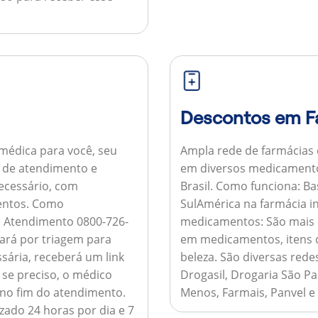
Descontos em F
médica para você, seu
Ampla rede de farmácias
al de atendimento e
em diversos medicamento
necessário, com
Brasil.
Como funciona:
Bas
entos.
Como
SulAmérica na farmácia 
de Atendimento 0800-726-
medicamentos:
São mais 
ará por triagem para
em medicamentos, itens d
sária, receberá um link
beleza. São diversas rede
 se preciso, o médico
Drogasil, Drogaria São Pa
 no fim do atendimento.
Menos, Farmais, Panvel e
zado 24 horas por dia e 7