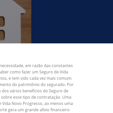
 necessidade, em razão das constantes
 Saber como fazer um Seguro de Vida
tos, e tem sido cada vez mais comum.
umento do patrimônio do segurado. Por
 dos vários benefícios do Seguro de
 sobre esse tipo de contratação. Uma
 de Vida Novo Progresso, ao menos uma
rte gera um grande alívio financeiro