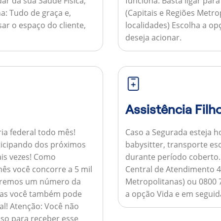
ar da sua Saúde Física,
funciona:
Basta ligar par
a:
Tudo de graça e,
(Capitais e Regiões Metr
sar o espaço do cliente,
localidades) Escolha a op
deseja acionar.
Assistência Filh
ria federal todo mês!
Caso a Segurada esteja ho
ticipando dos próximos
babysitter, transporte es
is vezes!
Como
durante período coberto
ês você concorre a 5 mil
Central de Atendimento 4
nviaremos um número da
Metropolitanas) ou 0800 
 mas você também pode
a opção Vida e em seguida
al!
Atenção:
Você não
so para receber esse