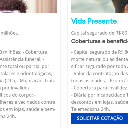
Vida Presente
 milhões.
Capital segurado de R$ 80 
Coberturas e benefíc
10 milhões; - Cobertura
- Capital segurado de R$ 8
Assistência funeral; -
morte natural ou acidenta
te total ou parcial por
e ficar segurado por toda
talares e odontológicas; -
- Valor da contratação da
 (DIT); - Majoração: trata-
todas as idades; - Proteçã
 por invalidez
- Cobertura para invalide
icos do corpo; -
- Diária por Incapacidade
heres e vacinados contra
descontos em lojas, saúde 
os em lojas, saúde e bem-
Telemedicina 24h.
ina 24h.
SOLICITAR COTAÇÃO