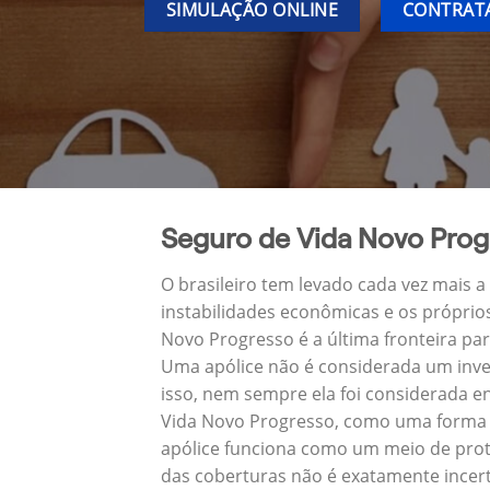
SIMULAÇÃO ONLINE
CONTRATA
Seguro de Vida Novo Prog
O brasileiro tem levado cada vez mais 
instabilidades econômicas e os próprio
Novo Progresso é a última fronteira p
Uma apólice não é considerada um inve
isso, nem sempre ela foi considerada e
Vida Novo Progresso, como uma forma d
apólice funciona como um meio de prot
das coberturas não é exatamente incert