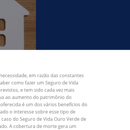
 necessidade, em razão das constantes
 Saber como fazer um Seguro de Vida
evistos, e tem sido cada vez mais
eva ao aumento do patrimônio do
oferecida é um dos vários benefícios do
do o interesse sobre esse tipo de
o caso do Seguro de Vida Ouro Verde de
rado. A cobertura de morte gera um