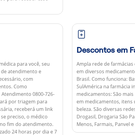
Descontos em F
médica para você, seu
Ampla rede de farmácias
al de atendimento e
em diversos medicamento
necessário, com
Brasil.
Como funciona:
Bas
entos.
Como
SulAmérica na farmácia 
de Atendimento 0800-726-
medicamentos:
São mais 
ará por triagem para
em medicamentos, itens d
sária, receberá um link
beleza. São diversas rede
 se preciso, o médico
Drogasil, Drogaria São Pa
 no fim do atendimento.
Menos, Farmais, Panvel e
zado 24 horas por dia e 7