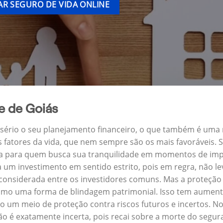
R SEGURO DE VIDA ONLINE
e de Goiás
a sério o seu planejamento financeiro, o que também é uma
s fatores da vida, que nem sempre são os mais favoráveis.
ira para quem busca sua tranquilidade em momentos de impr
um investimento em sentido estrito, pois em regra, não l
 considerada entre os investidores comuns. Mas a proteção 
omo uma forma de blindagem patrimonial. Isso tem aumenta
o um meio de proteção contra riscos futuros e incertos. N
o é exatamente incerta, pois recai sobre a morte do segu