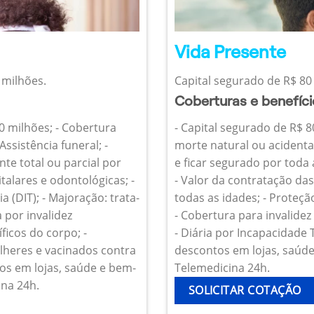
Vida Presente
 milhões.
Capital segurado de R$ 80 
Coberturas e benefíc
10 milhões; - Cobertura
- Capital segurado de R$ 8
Assistência funeral; -
morte natural ou acidenta
te total ou parcial por
e ficar segurado por toda
talares e odontológicas; -
- Valor da contratação da
 (DIT); - Majoração: trata-
todas as idades; - Proteçã
 por invalidez
- Cobertura para invalide
icos do corpo; -
- Diária por Incapacidade
heres e vacinados contra
descontos em lojas, saúde 
os em lojas, saúde e bem-
Telemedicina 24h.
ina 24h.
SOLICITAR COTAÇÃO