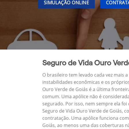
SIMULAÇÃO ONLINE
CONTRATA
Seguro de Vida Ouro Verd
O brasileiro tem levado cada vez mais 
instabilidades econômicas e os próprio
Ouro Verde de Goiás é a última fronte
comum. Uma apólice não é considerada 
segurado. Por isso, nem sempre ela foi
Seguro de Vida Ouro Verde de Goiás, c
contratação. Uma apólice funciona com
Goiás, ao menos uma das coberturas nã