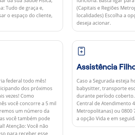
ar da sua Saúde Física,
funciona:
Basta ligar par
a:
Tudo de graça e,
(Capitais e Regiões Metr
sar o espaço do cliente,
localidades) Escolha a op
deseja acionar.
Assistência Filh
ria federal todo mês!
Caso a Segurada esteja ho
ticipando dos próximos
babysitter, transporte es
is vezes!
Como
durante período coberto
ês você concorre a 5 mil
Central de Atendimento 4
nviaremos um número da
Metropolitanas) ou 0800 
 mas você também pode
a opção Vida e em seguida
al!
Atenção:
Você não
so para receber esse