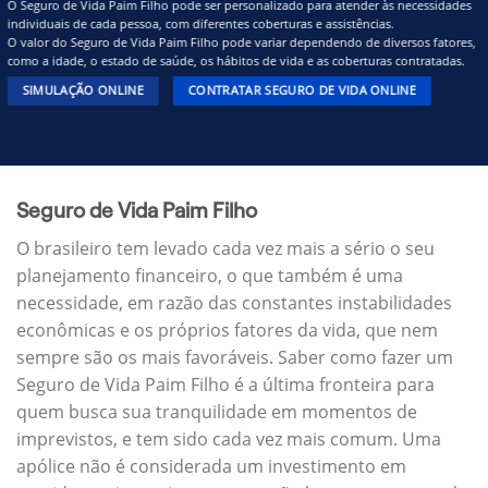
O Seguro de Vida Paim Filho pode ser personalizado para atender às necessidades
individuais de cada pessoa, com diferentes coberturas e assistências.
O valor do Seguro de Vida Paim Filho pode variar dependendo de diversos fatores,
como a idade, o estado de saúde, os hábitos de vida e as coberturas contratadas.
SIMULAÇÃO ONLINE
CONTRATAR SEGURO DE VIDA ONLINE
Seguro de Vida Paim Filho
O brasileiro tem levado cada vez mais a sério o seu
planejamento financeiro, o que também é uma
necessidade, em razão das constantes instabilidades
econômicas e os próprios fatores da vida, que nem
sempre são os mais favoráveis. Saber como fazer um
Seguro de Vida Paim Filho é a última fronteira para
quem busca sua tranquilidade em momentos de
imprevistos, e tem sido cada vez mais comum. Uma
apólice não é considerada um investimento em