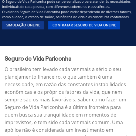
O Seguro de Vida Pariconha pode ser personalizado para atender às necessidades
individuais de cada pessoa, com diferentes coberturas e assistências.
O valor do Seguro de Vida Pariconha pode variar dependendo de diversos fatores,
como a idade, o estado de saúde, os hábitos de vida e as coberturas contratadas.
SIMULAÇÃO ONLINE
CONTRATAR SEGURO DE VIDA ONLINE
Seguro de Vida Pariconha
O brasileiro tem levado cada vez mais a sério o seu
planejamento financeiro, o que também é uma
necessidade, em razão das constantes instabilidades
econômicas e os próprios fatores da vida, que nem
sempre são os mais favoráveis. Saber como fazer um
Seguro de Vida Pariconha é a última fronteira para
quem busca sua tranquilidade em momentos de
imprevistos, e tem sido cada vez mais comum. Uma
apólice não é considerada um investimento em