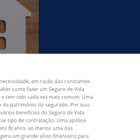
 necessidade, em razão das constantes
 Saber como fazer um Seguro de Vida
s, e tem sido cada vez mais comum. Uma
o do patrimônio do segurado. Por isso,
vários benefícios do Seguro de Vida
se tipo de contratação. Uma apólice
 Pato Branco, ao menos uma das
gera um grande alívio financeiro para