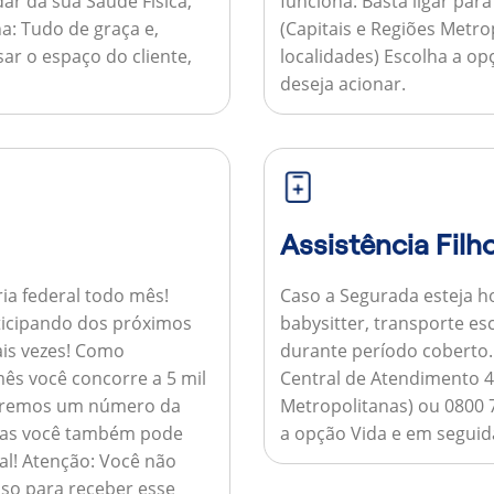
ar da sua Saúde Física,
funciona:
Basta ligar par
a:
Tudo de graça e,
(Capitais e Regiões Metr
sar o espaço do cliente,
localidades) Escolha a op
deseja acionar.
Assistência Filh
ria federal todo mês!
Caso a Segurada esteja ho
ticipando dos próximos
babysitter, transporte es
is vezes!
Como
durante período coberto
ês você concorre a 5 mil
Central de Atendimento 4
nviaremos um número da
Metropolitanas) ou 0800 
 mas você também pode
a opção Vida e em seguida
al!
Atenção:
Você não
so para receber esse