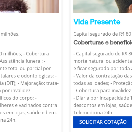
Vida Presente
 milhões.
Capital segurado de R$ 80 
Coberturas e benefíc
10 milhões; - Cobertura
- Capital segurado de R$ 8
Assistência funeral; -
morte natural ou acidenta
te total ou parcial por
e ficar segurado por toda
talares e odontológicas; -
- Valor da contratação da
 (DIT); - Majoração: trata-
todas as idades; - Proteçã
 por invalidez
- Cobertura para invalide
icos do corpo; -
- Diária por Incapacidade
heres e vacinados contra
descontos em lojas, saúde 
os em lojas, saúde e bem-
Telemedicina 24h.
ina 24h.
SOLICITAR COTAÇÃO