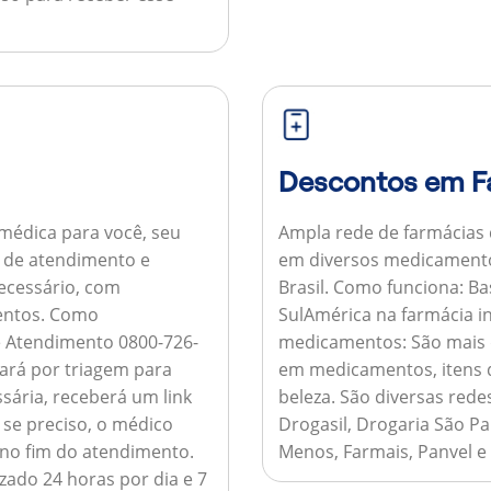
Descontos em F
médica para você, seu
Ampla rede de farmácias
al de atendimento e
em diversos medicamento
necessário, com
Brasil.
Como funciona:
Bas
entos.
Como
SulAmérica na farmácia 
de Atendimento 0800-726-
medicamentos:
São mais 
ará por triagem para
em medicamentos, itens d
sária, receberá um link
beleza. São diversas rede
 se preciso, o médico
Drogasil, Drogaria São Pa
 no fim do atendimento.
Menos, Farmais, Panvel e
zado 24 horas por dia e 7