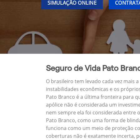
SIMULAÇÃO ONLINE
CONTRATA
Seguro de Vida Pato Bran
O brasileiro tem levado cada vez mais 
instabilidades econômicas e os próprio
Pato Branco é a última fronteira para
apólice não é considerada um investime
nem sempre ela foi considerada entre o
Pato Branco, como uma forma de blinda
funciona como um meio de proteção con
coberturas não é exatamente incerta, p