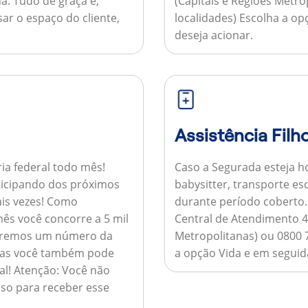
a:
Tudo de graça e,
(Capitais e Regiões Metr
sar o espaço do cliente,
localidades) Escolha a op
deseja acionar.
Assistência Filh
ria federal todo mês!
Caso a Segurada esteja ho
ticipando dos próximos
babysitter, transporte es
is vezes!
Como
durante período coberto
ês você concorre a 5 mil
Central de Atendimento 4
nviaremos um número da
Metropolitanas) ou 0800 
 mas você também pode
a opção Vida e em seguida
al!
Atenção:
Você não
so para receber esse