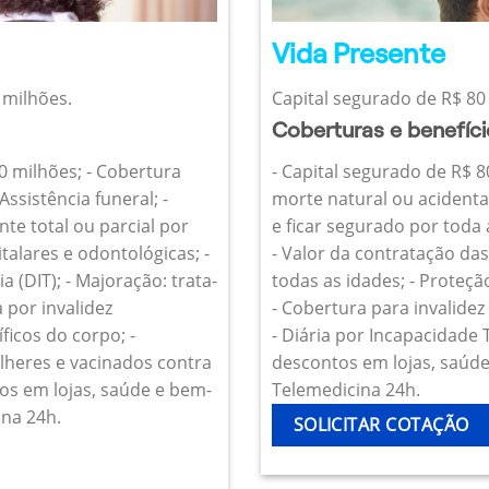
Vida Presente
 milhões.
Capital segurado de R$ 80 
Coberturas e benefíc
10 milhões; - Cobertura
- Capital segurado de R$ 8
Assistência funeral; -
morte natural ou acidenta
te total ou parcial por
e ficar segurado por toda
talares e odontológicas; -
- Valor da contratação da
 (DIT); - Majoração: trata-
todas as idades; - Proteçã
 por invalidez
- Cobertura para invalide
icos do corpo; -
- Diária por Incapacidade
heres e vacinados contra
descontos em lojas, saúde 
os em lojas, saúde e bem-
Telemedicina 24h.
ina 24h.
SOLICITAR COTAÇÃO