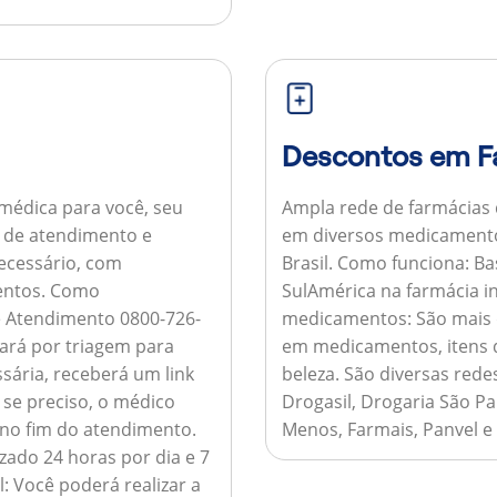
Descontos em F
médica para você, seu
Ampla rede de farmácias
al de atendimento e
em diversos medicamento
necessário, com
Brasil.
Como funciona:
Bas
entos.
Como
SulAmérica na farmácia 
de Atendimento 0800-726-
medicamentos:
São mais 
ará por triagem para
em medicamentos, itens d
sária, receberá um link
beleza. São diversas rede
 se preciso, o médico
Drogasil, Drogaria São Pa
 no fim do atendimento.
Menos, Farmais, Panvel e
zado 24 horas por dia e 7
l:
Você poderá realizar a