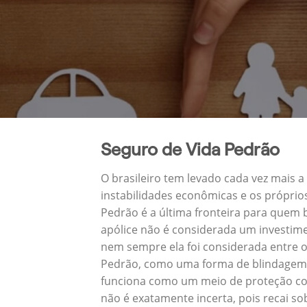
Seguro de Vida Pedrão
O brasileiro tem levado cada vez mais 
instabilidades econômicas e os próprio
Pedrão é a última fronteira para quem
apólice não é considerada um investime
nem sempre ela foi considerada entre o
Pedrão, como uma forma de blindagem p
funciona como um meio de proteção con
não é exatamente incerta, pois recai s