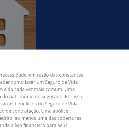
 necessidade, em razão das constantes
 Saber como fazer um Seguro de Vida
tem sido cada vez mais comum. Uma
o do patrimônio do segurado. Por isso,
vários benefícios do Seguro de Vida
po de contratação. Uma apólice
 Pedrão, ao menos uma das coberturas
nde alívio financeiro para seus