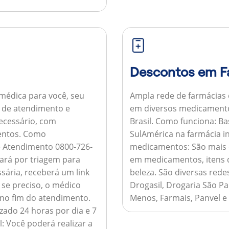
Descontos em F
médica para você, seu
Ampla rede de farmácias
al de atendimento e
em diversos medicamento
necessário, com
Brasil.
Como funciona:
Bas
entos.
Como
SulAmérica na farmácia 
de Atendimento 0800-726-
medicamentos:
São mais 
ará por triagem para
em medicamentos, itens d
sária, receberá um link
beleza. São diversas rede
 se preciso, o médico
Drogasil, Drogaria São Pa
 no fim do atendimento.
Menos, Farmais, Panvel e
zado 24 horas por dia e 7
l:
Você poderá realizar a