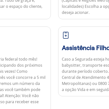
a:
Tudo de graça e,
(Capitais e Regiões Metr
sar o espaço do cliente,
localidades) Escolha a op
deseja acionar.
Assistência Filh
ria federal todo mês!
Caso a Segurada esteja ho
ticipando dos próximos
babysitter, transporte es
is vezes!
Como
durante período coberto
ês você concorre a 5 mil
Central de Atendimento 4
nviaremos um número da
Metropolitanas) ou 0800 
 mas você também pode
a opção Vida e em seguida
al!
Atenção:
Você não
so para receber esse