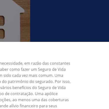
 necessidade, em razão das constantes
 Saber como fazer um Seguro de Vida
tem sido cada vez mais comum. Uma
o do patrimônio do segurado. Por isso,
vários benefícios do Seguro de Vida
po de contratação. Uma apólice
 Poções, ao menos uma das coberturas
nde alívio financeiro para seus