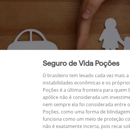
Seguro de Vida Poções
O brasileiro tem levado cada vez mais 
instabilidades econômicas e os próprio
Poções é a última fronteira para quem
apólice não é considerada um investime
nem sempre ela foi considerada entre o
Poções, como uma forma de blindagem p
funciona como um meio de proteção con
não é exatamente incerta, pois recai s