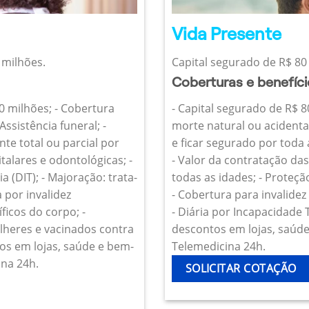
Vida Presente
 milhões.
Capital segurado de R$ 80 
Coberturas e benefíc
10 milhões; - Cobertura
- Capital segurado de R$ 8
Assistência funeral; -
morte natural ou acidenta
te total ou parcial por
e ficar segurado por toda
talares e odontológicas; -
- Valor da contratação da
 (DIT); - Majoração: trata-
todas as idades; - Proteçã
 por invalidez
- Cobertura para invalide
icos do corpo; -
- Diária por Incapacidade
heres e vacinados contra
descontos em lojas, saúde 
os em lojas, saúde e bem-
Telemedicina 24h.
ina 24h.
SOLICITAR COTAÇÃO