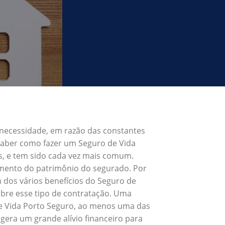
 necessidade, em razão das constantes
 Saber como fazer um Seguro de Vida
s, e tem sido cada vez mais comum.
umento do patrimônio do segurado. Por
 dos vários benefícios do Seguro de
bre esse tipo de contratação. Uma
de Vida Porto Seguro, ao menos uma das
gera um grande alívio financeiro para