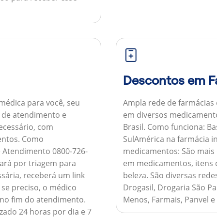
Descontos em F
médica para você, seu
Ampla rede de farmácias
al de atendimento e
em diversos medicamento
necessário, com
Brasil.
Como funciona:
Bas
entos.
Como
SulAmérica na farmácia 
de Atendimento 0800-726-
medicamentos:
São mais 
ará por triagem para
em medicamentos, itens d
sária, receberá um link
beleza. São diversas rede
 se preciso, o médico
Drogasil, Drogaria São Pa
 no fim do atendimento.
Menos, Farmais, Panvel e
zado 24 horas por dia e 7