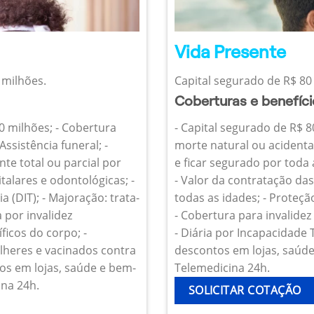
Vida Presente
 milhões.
Capital segurado de R$ 80 
Coberturas e benefíc
10 milhões; - Cobertura
- Capital segurado de R$ 8
Assistência funeral; -
morte natural ou acidenta
te total ou parcial por
e ficar segurado por toda
talares e odontológicas; -
- Valor da contratação da
 (DIT); - Majoração: trata-
todas as idades; - Proteçã
 por invalidez
- Cobertura para invalide
icos do corpo; -
- Diária por Incapacidade
heres e vacinados contra
descontos em lojas, saúde 
os em lojas, saúde e bem-
Telemedicina 24h.
ina 24h.
SOLICITAR COTAÇÃO