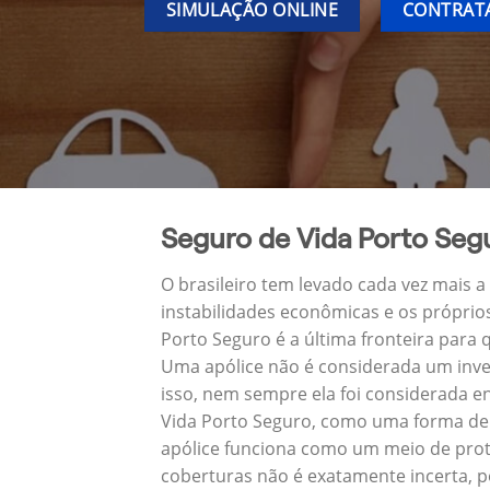
SIMULAÇÃO ONLINE
CONTRATA
Seguro de Vida Porto Seg
O brasileiro tem levado cada vez mais 
instabilidades econômicas e os próprio
Porto Seguro é a última fronteira par
Uma apólice não é considerada um inve
isso, nem sempre ela foi considerada e
Vida Porto Seguro, como uma forma de 
apólice funciona como um meio de prot
coberturas não é exatamente incerta, p