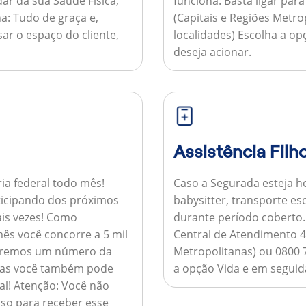
ar da sua Saúde Física,
funciona:
Basta ligar par
a:
Tudo de graça e,
(Capitais e Regiões Metr
sar o espaço do cliente,
localidades) Escolha a op
deseja acionar.
Assistência Filh
ria federal todo mês!
Caso a Segurada esteja ho
ticipando dos próximos
babysitter, transporte es
is vezes!
Como
durante período coberto
ês você concorre a 5 mil
Central de Atendimento 4
nviaremos um número da
Metropolitanas) ou 0800 
 mas você também pode
a opção Vida e em seguida
al!
Atenção:
Você não
so para receber esse