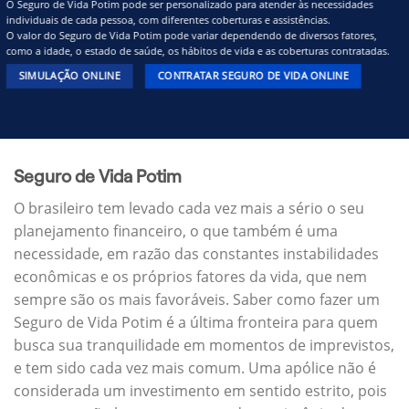
O Seguro de Vida Potim pode ser personalizado para atender às necessidades
individuais de cada pessoa, com diferentes coberturas e assistências.
O valor do Seguro de Vida Potim pode variar dependendo de diversos fatores,
como a idade, o estado de saúde, os hábitos de vida e as coberturas contratadas.
SIMULAÇÃO ONLINE
CONTRATAR SEGURO DE VIDA ONLINE
Seguro de Vida Potim
O brasileiro tem levado cada vez mais a sério o seu
planejamento financeiro, o que também é uma
necessidade, em razão das constantes instabilidades
econômicas e os próprios fatores da vida, que nem
sempre são os mais favoráveis. Saber como fazer um
Seguro de Vida Potim é a última fronteira para quem
busca sua tranquilidade em momentos de imprevistos,
e tem sido cada vez mais comum. Uma apólice não é
considerada um investimento em sentido estrito, pois