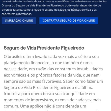
necessidades individuais de cada pessoa, com diferentes coberturas e assistências.
O valor do Seguro de Vida Presidente Figueiredo pode variar dependendo de
diversos fatores, como a idade, o estado de saúde, os hábitos de vida e as
coberturas contratadas.
SIMULAÇÃO ONLINE
CONTRATAR SEGURO DE VIDA ONLINE
Seguro de Vida Presidente Figueiredo
O brasileiro tem levado cada vez mais a sério o seu
planejamento financeiro, o que também é uma
necessidade, em razão das constantes instabilidades
econômicas e os próprios fatores da vida, que nem
sempre são os mais favoráveis. Saber como fazer um
Seguro de Vida Presidente Figueiredo é a última
fronteira para quem busca sua tranquilidade em
momentos de imprevistos, e tem sido cada vez mais
comum. Uma apólice não é considerada um