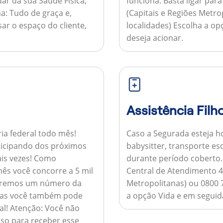
ar da sua Saúde Física,
funciona:
Basta ligar par
a:
Tudo de graça e,
(Capitais e Regiões Metr
sar o espaço do cliente,
localidades) Escolha a op
deseja acionar.
Assistência Filh
ria federal todo mês!
Caso a Segurada esteja ho
ticipando dos próximos
babysitter, transporte es
is vezes!
Como
durante período coberto
ês você concorre a 5 mil
Central de Atendimento 4
nviaremos um número da
Metropolitanas) ou 0800 
 mas você também pode
a opção Vida e em seguida
al!
Atenção:
Você não
so para receber esse