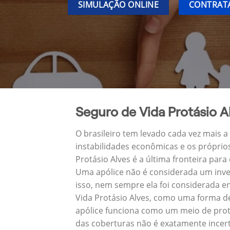
SIMULAÇÃO ONLINE
CONTRATA
Seguro de Vida Protásio A
O brasileiro tem levado cada vez mais 
instabilidades econômicas e os próprio
Protásio Alves é a última fronteira pa
Uma apólice não é considerada um inve
isso, nem sempre ela foi considerada e
Vida Protásio Alves, como uma forma d
apólice funciona como um meio de prote
das coberturas não é exatamente incert