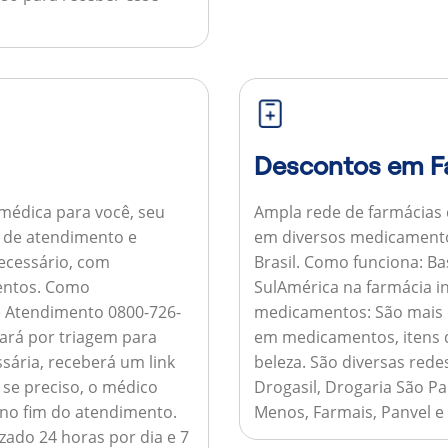
Descontos em F
médica para você, seu
Ampla rede de farmácias
al de atendimento e
em diversos medicamento
necessário, com
Brasil.
Como funciona:
Bas
entos.
Como
SulAmérica na farmácia 
de Atendimento 0800-726-
medicamentos:
São mais 
ará por triagem para
em medicamentos, itens d
sária, receberá um link
beleza. São diversas rede
 se preciso, o médico
Drogasil, Drogaria São Pa
 no fim do atendimento.
Menos, Farmais, Panvel e
zado 24 horas por dia e 7