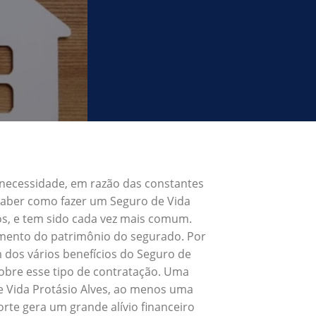
 necessidade, em razão das constantes
 Saber como fazer um Seguro de Vida
os, e tem sido cada vez mais comum.
umento do patrimônio do segurado. Por
 dos vários benefícios do Seguro de
obre esse tipo de contratação. Uma
e Vida Protásio Alves, ao menos uma
rte gera um grande alívio financeiro