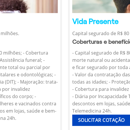
Vida Presente
 milhões.
Capital segurado de R$ 80 
Coberturas e benefíc
10 milhões; - Cobertura
- Capital segurado de R$ 8
Assistência funeral; -
morte natural ou acidenta
te total ou parcial por
e ficar segurado por toda
talares e odontológicas; -
- Valor da contratação da
 (DIT); - Majoração: trata-
todas as idades; - Proteçã
 por invalidez
- Cobertura para invalide
icos do corpo; -
- Diária por Incapacidade
heres e vacinados contra
descontos em lojas, saúde 
os em lojas, saúde e bem-
Telemedicina 24h.
ina 24h.
SOLICITAR COTAÇÃO