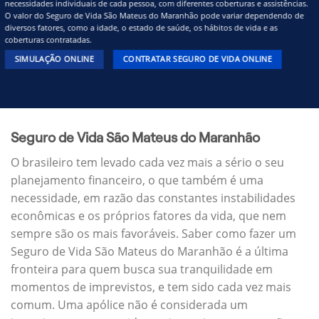
necessidades individuais de cada pessoa, com diferentes coberturas e assistências.
O valor do Seguro de Vida São Mateus do Maranhão pode variar dependendo de
diversos fatores, como a idade, o estado de saúde, os hábitos de vida e as
coberturas contratadas.
SIMULAÇÃO ONLINE
CONTRATAR SEGURO DE VIDA ONLINE
Seguro de Vida São Mateus do Maranhão
O brasileiro tem levado cada vez mais a sério o seu
planejamento financeiro, o que também é uma
necessidade, em razão das constantes instabilidades
econômicas e os próprios fatores da vida, que nem
sempre são os mais favoráveis. Saber como fazer um
Seguro de Vida São Mateus do Maranhão é a última
fronteira para quem busca sua tranquilidade em
momentos de imprevistos, e tem sido cada vez mais
comum. Uma apólice não é considerada um