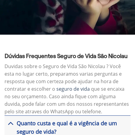
Dúvidas Frequentes Seguro de Vida São Nicolau
Duvidas sobre o Seguro de Vida São Nicolau ? Você
esta no lugar certo, preparamos varias perguntas e
resposta que com certeza pode ajudar na hora de
contratar e escolher o
seguro de vida
que se encaixa
no seu orçamento. Caso ainda fique com alguma
duvida, pode falar com um dos nossos representantes
pelo site atraves do WhatsApp ou telefone.
Quanto custa e qual é a vigência de um
seguro de vida?