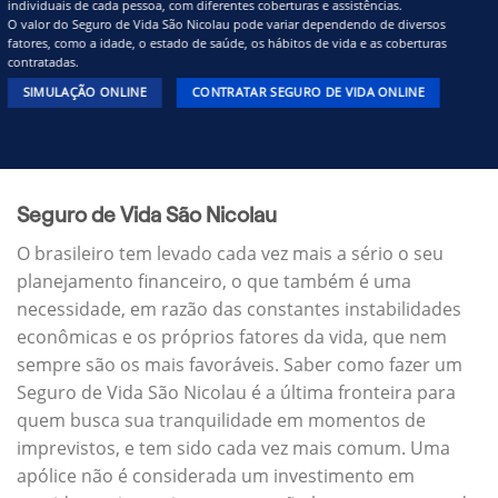
individuais de cada pessoa, com diferentes coberturas e assistências.
O valor do Seguro de Vida São Nicolau pode variar dependendo de diversos
fatores, como a idade, o estado de saúde, os hábitos de vida e as coberturas
contratadas.
SIMULAÇÃO ONLINE
CONTRATAR SEGURO DE VIDA ONLINE
Seguro de Vida São Nicolau
O brasileiro tem levado cada vez mais a sério o seu
planejamento financeiro, o que também é uma
necessidade, em razão das constantes instabilidades
econômicas e os próprios fatores da vida, que nem
sempre são os mais favoráveis. Saber como fazer um
Seguro de Vida São Nicolau é a última fronteira para
quem busca sua tranquilidade em momentos de
imprevistos, e tem sido cada vez mais comum. Uma
apólice não é considerada um investimento em