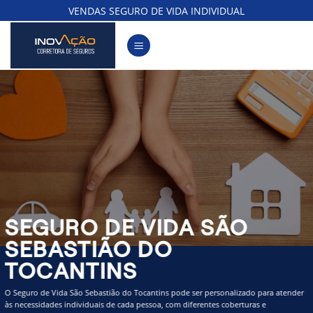
Skip
VENDAS SEGURO DE VIDA INDIVIDUAL
to
content
SEGURO DE VIDA SÃO
SEBASTIÃO DO
TOCANTINS
O Seguro de Vida São Sebastião do Tocantins pode ser personalizado para atender
às necessidades individuais de cada pessoa, com diferentes coberturas e