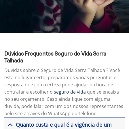
Dúvidas Frequentes Seguro de Vida Serra
Talhada
Duvidas sobre o Seguro de Vida Serra Talhada ? Você
esta no lugar certo, preparamos varias perguntas e
resposta que com certeza pode ajudar na hora de
contratar e escolher o
seguro de vida
que se encaixa
no seu orçamento. Caso ainda fique com alguma
duvida, pode falar com um dos nossos representantes
pelo site atraves do WhatsApp ou telefone.
Quanto custa e qual é a vigência de um