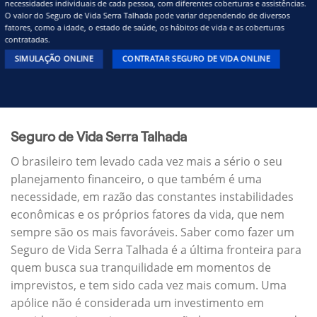
necessidades individuais de cada pessoa, com diferentes coberturas e assistências.
O valor do Seguro de Vida Serra Talhada pode variar dependendo de diversos
fatores, como a idade, o estado de saúde, os hábitos de vida e as coberturas
contratadas.
SIMULAÇÃO ONLINE
CONTRATAR SEGURO DE VIDA ONLINE
Seguro de Vida Serra Talhada
O brasileiro tem levado cada vez mais a sério o seu
planejamento financeiro, o que também é uma
necessidade, em razão das constantes instabilidades
econômicas e os próprios fatores da vida, que nem
sempre são os mais favoráveis. Saber como fazer um
Seguro de Vida Serra Talhada é a última fronteira para
quem busca sua tranquilidade em momentos de
imprevistos, e tem sido cada vez mais comum. Uma
apólice não é considerada um investimento em