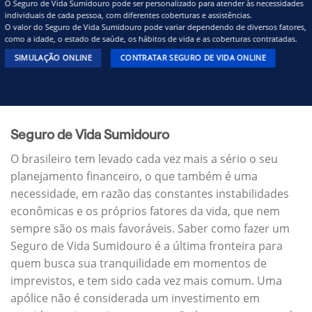
O Seguro de Vida Sumidouro pode ser personalizado para atender às necessidades
individuais de cada pessoa, com diferentes coberturas e assistências.
O valor do Seguro de Vida Sumidouro pode variar dependendo de diversos fatores,
como a idade, o estado de saúde, os hábitos de vida e as coberturas contratadas.
SIMULAÇÃO ONLINE
CONTRATAR SEGURO DE VIDA ONLINE
Seguro de Vida Sumidouro
O brasileiro tem levado cada vez mais a sério o seu
planejamento financeiro, o que também é uma
necessidade, em razão das constantes instabilidades
econômicas e os próprios fatores da vida, que nem
sempre são os mais favoráveis. Saber como fazer um
Seguro de Vida Sumidouro é a última fronteira para
quem busca sua tranquilidade em momentos de
imprevistos, e tem sido cada vez mais comum. Uma
apólice não é considerada um investimento em