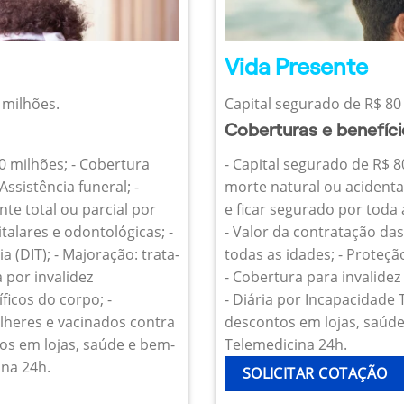
Vida Presente
 milhões.
Capital segurado de R$ 80 
Coberturas e benefíc
10 milhões; - Cobertura
- Capital segurado de R$ 8
Assistência funeral; -
morte natural ou acidenta
te total ou parcial por
e ficar segurado por toda
talares e odontológicas; -
- Valor da contratação da
 (DIT); - Majoração: trata-
todas as idades; - Proteçã
 por invalidez
- Cobertura para invalide
icos do corpo; -
- Diária por Incapacidade
heres e vacinados contra
descontos em lojas, saúde 
os em lojas, saúde e bem-
Telemedicina 24h.
ina 24h.
SOLICITAR COTAÇÃO