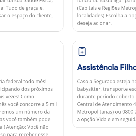
ar da sua Saúde Física,
funciona:
Basta ligar par
a:
Tudo de graça e,
(Capitais e Regiões Metr
sar o espaço do cliente,
localidades) Escolha a op
deseja acionar.
Assistência Filh
ria federal todo mês!
Caso a Segurada esteja ho
ticipando dos próximos
babysitter, transporte es
is vezes!
Como
durante período coberto
ês você concorre a 5 mil
Central de Atendimento 4
nviaremos um número da
Metropolitanas) ou 0800 
 mas você também pode
a opção Vida e em seguida
al!
Atenção:
Você não
so para receber esse