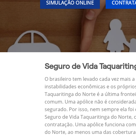
SIMULAÇÃO ONLINE
CONTRATA
Seguro de Vida Taquaritin
O brasileiro tem levado cada vez mais 
instabilidades econômicas e os próprio
Taquaritinga do Norte é a última front
comum. Uma apólice não é considerada 
segurado. Por isso, nem sempre ela foi
Seguro de Vida Taquaritinga do Norte,
contratação. Uma apólice funciona como
do Norte, ao menos uma das coberturas