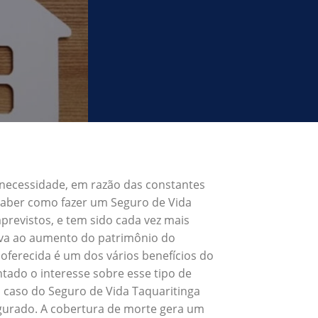
 necessidade, em razão das constantes
 Saber como fazer um Seguro de Vida
revistos, e tem sido cada vez mais
eva ao aumento do patrimônio do
oferecida é um dos vários benefícios do
ado o interesse sobre esse tipo de
 caso do Seguro de Vida Taquaritinga
egurado. A cobertura de morte gera um