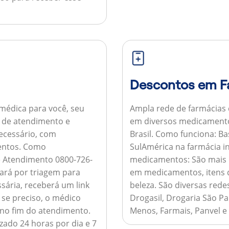
Descontos em F
médica para você, seu
Ampla rede de farmácias
al de atendimento e
em diversos medicamento
necessário, com
Brasil.
Como funciona:
Bas
entos.
Como
SulAmérica na farmácia 
de Atendimento 0800-726-
medicamentos:
São mais 
ará por triagem para
em medicamentos, itens d
sária, receberá um link
beleza. São diversas rede
 se preciso, o médico
Drogasil, Drogaria São Pa
 no fim do atendimento.
Menos, Farmais, Panvel e
zado 24 horas por dia e 7