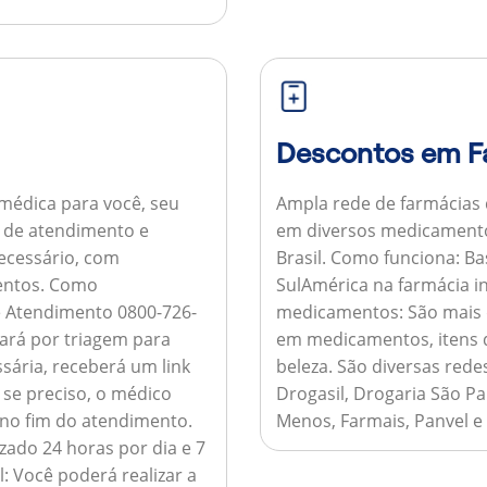
Descontos em F
médica para você, seu
Ampla rede de farmácias
al de atendimento e
em diversos medicamento
necessário, com
Brasil.
Como funciona:
Bas
entos.
Como
SulAmérica na farmácia 
de Atendimento 0800-726-
medicamentos:
São mais 
ará por triagem para
em medicamentos, itens d
sária, receberá um link
beleza. São diversas rede
 se preciso, o médico
Drogasil, Drogaria São Pa
 no fim do atendimento.
Menos, Farmais, Panvel e
zado 24 horas por dia e 7
l:
Você poderá realizar a