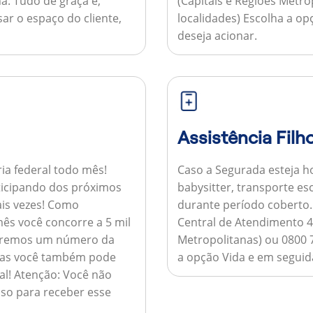
a:
Tudo de graça e,
(Capitais e Regiões Metr
sar o espaço do cliente,
localidades) Escolha a op
deseja acionar.
Assistência Filh
ria federal todo mês!
Caso a Segurada esteja ho
ticipando dos próximos
babysitter, transporte es
is vezes!
Como
durante período coberto
ês você concorre a 5 mil
Central de Atendimento 4
nviaremos um número da
Metropolitanas) ou 0800 
 mas você também pode
a opção Vida e em seguida
al!
Atenção:
Você não
so para receber esse