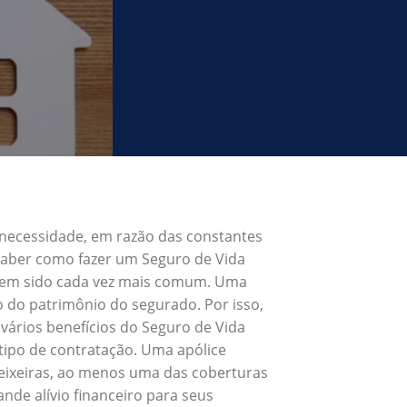
 necessidade, em razão das constantes
 Saber como fazer um Seguro de Vida
e tem sido cada vez mais comum. Uma
o do patrimônio do segurado. Por isso,
vários benefícios do Seguro de Vida
tipo de contratação. Uma apólice
Teixeiras, ao menos uma das coberturas
nde alívio financeiro para seus