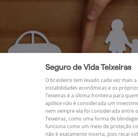
Seguro de Vida Teixeiras
O brasileiro tem levado cada vez mais 
instabilidades econômicas e os próprio
Teixeiras é a última fronteira para q
apólice não é considerada um investime
nem sempre ela foi considerada entre o
Teixeiras, como uma forma de blindagem
funciona como um meio de proteção cont
não é exatamente incerta, pois recai s