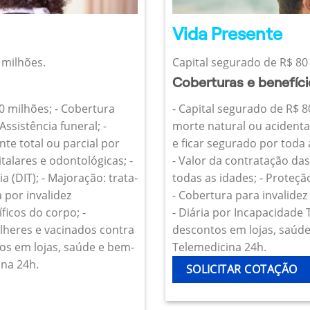
Vida Presente
 milhões.
Capital segurado de R$ 80 
Coberturas e benefíc
10 milhões; - Cobertura
- Capital segurado de R$ 8
Assistência funeral; -
morte natural ou acidenta
te total ou parcial por
e ficar segurado por toda
talares e odontológicas; -
- Valor da contratação da
 (DIT); - Majoração: trata-
todas as idades; - Proteçã
 por invalidez
- Cobertura para invalide
icos do corpo; -
- Diária por Incapacidade
heres e vacinados contra
descontos em lojas, saúde 
os em lojas, saúde e bem-
Telemedicina 24h.
ina 24h.
SOLICITAR COTAÇÃO