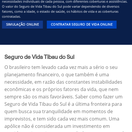
necessidades individuais de cada pessoa, com diferentes coberturas e assistências.
O valor do Seguro de Vida Tibau do Sul pode variar dependendo de diversos
fatores, como a idade, o estado de saúde, os hábitos de vida e as coberturas
contratadas.
SIMULAÇÃO ONLINE
CONTRATAR SEGURO DE VIDA ONLINE
Seguro de Vida Tibau do Sul
O brasileiro tem levado cada vez mais a sério o seu
planejamento financeiro, o que também é uma
necessidade, em razão das constantes instabilidades
econômicas e os próprios fatores da vida, que nem
sempre são os mais favoráveis. Saber como fazer um
Seguro de Vida Tibau do Sul é a última fronteira para
quem busca sua tranquilidade em momentos de
imprevistos, e tem sido cada vez mais comum. Uma
apólice não é considerada um investimento em