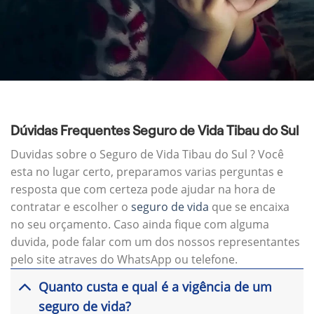
Dúvidas Frequentes Seguro de Vida Tibau do Sul
Duvidas sobre o Seguro de Vida Tibau do Sul ? Você
esta no lugar certo, preparamos varias perguntas e
resposta que com certeza pode ajudar na hora de
contratar e escolher o
seguro de vida
que se encaixa
no seu orçamento. Caso ainda fique com alguma
duvida, pode falar com um dos nossos representantes
pelo site atraves do WhatsApp ou telefone.
Quanto custa e qual é a vigência de um
seguro de vida?