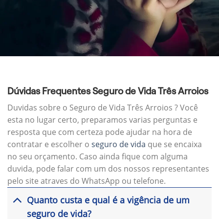
Dúvidas Frequentes Seguro de Vida Três Arroios
Duvidas sobre o Seguro de Vida Três Arroios ? Você
esta no lugar certo, preparamos varias perguntas e
resposta que com certeza pode ajudar na hora de
contratar e escolher o
seguro de vida
que se encaixa
no seu orçamento. Caso ainda fique com alguma
duvida, pode falar com um dos nossos representantes
pelo site atraves do WhatsApp ou telefone.
Quanto custa e qual é a vigência de um
seguro de vida?