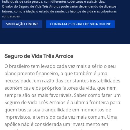
individuais de cada pessoa, com diferentes coberturas e assistências.
O valor do Seguro de Vida Três Arroios pode variar dependendo de diversos
fatores, como a idade, o estado de saúde, os hábitos de vida e as coberturas
contratadas.
SIMULAÇÃO ONLINE
CONTRATAR SEGURO DE VIDA ONLINE
Seguro de Vida Três Arroios
O brasileiro tem levado cada vez mais a sério o seu
planejamento financeiro, o que também é uma
necessidade, em razão das constantes instabilidades
econômicas e os próprios fatores da vida, que nem
sempre são os mais favoráveis. Saber como fazer um
Seguro de Vida Três Arroios é a última fronteira para
quem busca sua tranquilidade em momentos de
imprevistos, e tem sido cada vez mais comum. Uma
apólice não é considerada um investimento em