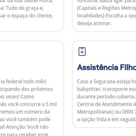
ar da sua Saúde Física,
funciona:
Basta ligar par
a:
Tudo de graça e,
(Capitais e Regiões Metr
sar o espaço do cliente,
localidades) Escolha a op
deseja acionar.
Assistência Filh
ria federal todo mês!
Caso a Segurada esteja ho
ticipando dos próximos
babysitter, transporte es
is vezes!
Como
durante período coberto
ês você concorre a 5 mil
Central de Atendimento 4
nviaremos um número da
Metropolitanas) ou 0800 
 mas você também pode
a opção Vida e em seguida
al!
Atenção:
Você não
so para receber esse