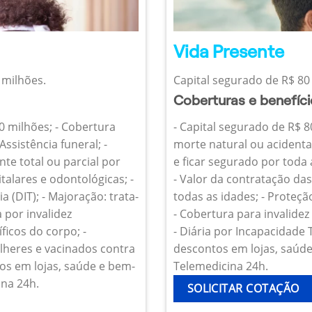
Vida Presente
 milhões.
Capital segurado de R$ 80 
Coberturas e benefíc
10 milhões; - Cobertura
- Capital segurado de R$ 8
Assistência funeral; -
morte natural ou acidenta
te total ou parcial por
e ficar segurado por toda
talares e odontológicas; -
- Valor da contratação da
 (DIT); - Majoração: trata-
todas as idades; - Proteçã
 por invalidez
- Cobertura para invalide
icos do corpo; -
- Diária por Incapacidade
heres e vacinados contra
descontos em lojas, saúde 
os em lojas, saúde e bem-
Telemedicina 24h.
ina 24h.
SOLICITAR COTAÇÃO