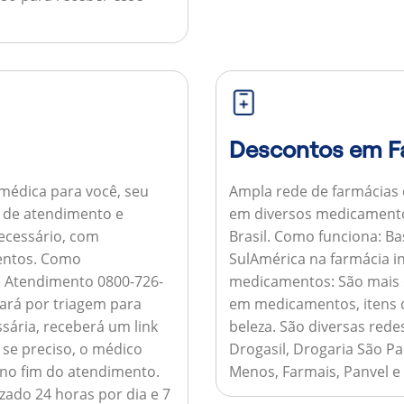
Descontos em F
médica para você, seu
Ampla rede de farmácias
al de atendimento e
em diversos medicamento
necessário, com
Brasil.
Como funciona:
Bas
entos.
Como
SulAmérica na farmácia 
de Atendimento 0800-726-
medicamentos:
São mais 
ará por triagem para
em medicamentos, itens d
sária, receberá um link
beleza. São diversas rede
 se preciso, o médico
Drogasil, Drogaria São Pa
 no fim do atendimento.
Menos, Farmais, Panvel e
zado 24 horas por dia e 7