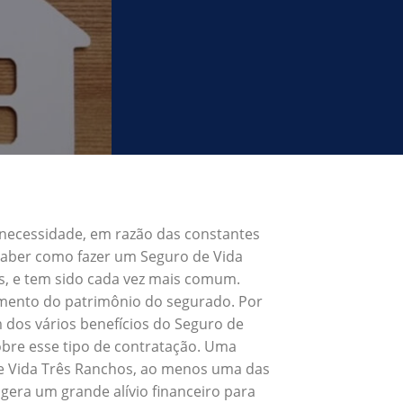
 necessidade, em razão das constantes
 Saber como fazer um Seguro de Vida
s, e tem sido cada vez mais comum.
umento do patrimônio do segurado. Por
 dos vários benefícios do Seguro de
bre esse tipo de contratação. Uma
de Vida Três Ranchos, ao menos uma das
gera um grande alívio financeiro para