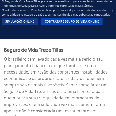
O Seguro de Vida Treze Tílias pode ser personalizado para atender às necessidades
individuais de cada pessoa, com diferentes coberturas e assistências.
O valor do Seguro de Vida Treze Tílias pode variar dependendo de diversos fatores,
como a idade, o estado de saúde, os hábitos de vida e as coberturas contratadas.
SIMULAÇÃO ONLINE
CONTRATAR SEGURO DE VIDA ONLINE
Seguro de Vida Treze Tílias
O brasileiro tem levado cada vez mais a sério o seu
planejamento financeiro, o que também é uma
necessidade, em razão das constantes instabilidades
econômicas e os próprios fatores da vida, que nem
sempre são os mais favoráveis. Saber como fazer um
Seguro de Vida Treze Tílias é a última fronteira para
quem busca sua tranquilidade em momentos de
imprevistos, e tem sido cada vez mais comum. Uma
apólice não é considerada um investimento em