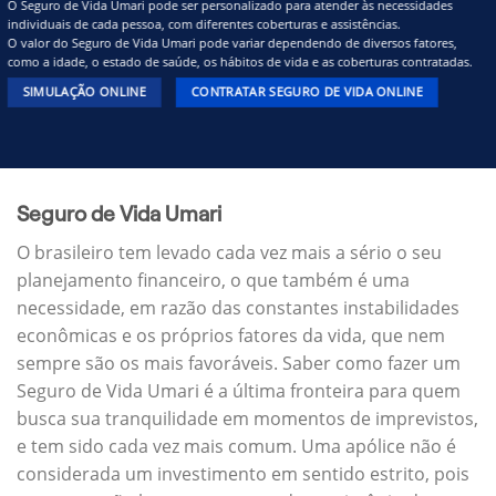
O Seguro de Vida Umari pode ser personalizado para atender às necessidades
individuais de cada pessoa, com diferentes coberturas e assistências.
O valor do Seguro de Vida Umari pode variar dependendo de diversos fatores,
como a idade, o estado de saúde, os hábitos de vida e as coberturas contratadas.
SIMULAÇÃO ONLINE
CONTRATAR SEGURO DE VIDA ONLINE
Seguro de Vida Umari
O brasileiro tem levado cada vez mais a sério o seu
planejamento financeiro, o que também é uma
necessidade, em razão das constantes instabilidades
econômicas e os próprios fatores da vida, que nem
sempre são os mais favoráveis. Saber como fazer um
Seguro de Vida Umari é a última fronteira para quem
busca sua tranquilidade em momentos de imprevistos,
e tem sido cada vez mais comum. Uma apólice não é
considerada um investimento em sentido estrito, pois