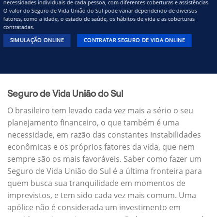
necessidades individuais de cada pessoa, com diferentes coberturas e assistências.
O valor do Seguro de Vida União do Sul pode variar dependendo de diversos
fatores, como a idade, o estado de saúde, os hábitos de vida e as coberturas
contratadas.
SIMULAÇÃO ONLINE
CONTRATAR SEGURO DE VIDA ONLINE
Seguro de Vida União do Sul
O brasileiro tem levado cada vez mais a sério o seu
planejamento financeiro, o que também é uma
necessidade, em razão das constantes instabilidades
econômicas e os próprios fatores da vida, que nem
sempre são os mais favoráveis. Saber como fazer um
Seguro de Vida União do Sul é a última fronteira para
quem busca sua tranquilidade em momentos de
imprevistos, e tem sido cada vez mais comum. Uma
apólice não é considerada um investimento em