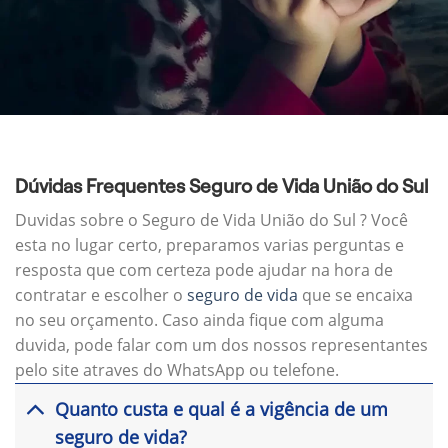
Dúvidas Frequentes Seguro de Vida União do Sul
Duvidas sobre o Seguro de Vida União do Sul ? Você
esta no lugar certo, preparamos varias perguntas e
resposta que com certeza pode ajudar na hora de
contratar e escolher o
seguro de vida
que se encaixa
no seu orçamento. Caso ainda fique com alguma
duvida, pode falar com um dos nossos representantes
pelo site atraves do WhatsApp ou telefone.
Quanto custa e qual é a vigência de um
seguro de vida?