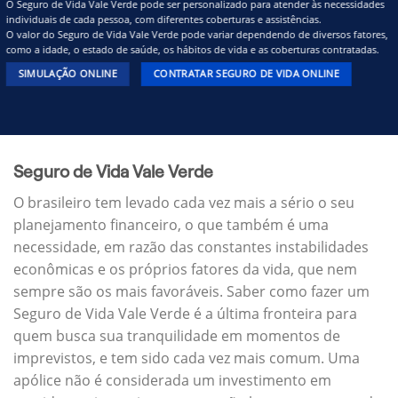
O Seguro de Vida Vale Verde pode ser personalizado para atender às necessidades
individuais de cada pessoa, com diferentes coberturas e assistências.
O valor do Seguro de Vida Vale Verde pode variar dependendo de diversos fatores,
como a idade, o estado de saúde, os hábitos de vida e as coberturas contratadas.
SIMULAÇÃO ONLINE
CONTRATAR SEGURO DE VIDA ONLINE
Seguro de Vida Vale Verde
O brasileiro tem levado cada vez mais a sério o seu
planejamento financeiro, o que também é uma
necessidade, em razão das constantes instabilidades
econômicas e os próprios fatores da vida, que nem
sempre são os mais favoráveis. Saber como fazer um
Seguro de Vida Vale Verde é a última fronteira para
quem busca sua tranquilidade em momentos de
imprevistos, e tem sido cada vez mais comum. Uma
apólice não é considerada um investimento em