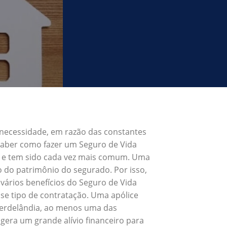
 necessidade, em razão das constantes
 Saber como fazer um Seguro de Vida
, e tem sido cada vez mais comum. Uma
o do patrimônio do segurado. Por isso,
vários benefícios do Seguro de Vida
se tipo de contratação. Uma apólice
Verdelândia, ao menos uma das
gera um grande alívio financeiro para