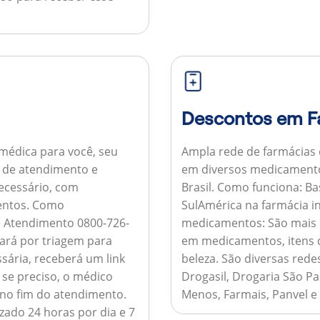
Descontos em F
médica para você, seu
Ampla rede de farmácias
al de atendimento e
em diversos medicamento
necessário, com
Brasil.
Como funciona:
Bas
entos.
Como
SulAmérica na farmácia 
de Atendimento 0800-726-
medicamentos:
São mais 
ará por triagem para
em medicamentos, itens d
sária, receberá um link
beleza. São diversas rede
 se preciso, o médico
Drogasil, Drogaria São Pa
 no fim do atendimento.
Menos, Farmais, Panvel e
zado 24 horas por dia e 7