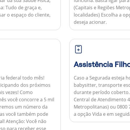
ar da sua Saúde Física,
funciona:
Basta ligar par
a:
Tudo de graça e,
(Capitais e Regiões Metr
sar o espaço do cliente,
localidades) Escolha a op
deseja acionar.
Assistência Filh
ria federal todo mês!
Caso a Segurada esteja ho
ticipando dos próximos
babysitter, transporte es
is vezes!
Como
durante período coberto
ês você concorre a 5 mil
Central de Atendimento 4
nviaremos um número da
Metropolitanas) ou 0800 
 mas você também pode
a opção Vida e em seguida
al!
Atenção:
Você não
so para receber esse