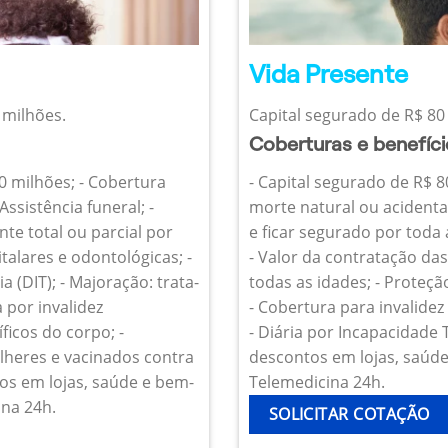
Vida Presente
 milhões.
Capital segurado de R$ 80 
Coberturas e benefíc
10 milhões; - Cobertura
- Capital segurado de R$ 8
Assistência funeral; -
morte natural ou acidenta
te total ou parcial por
e ficar segurado por toda
talares e odontológicas; -
- Valor da contratação da
 (DIT); - Majoração: trata-
todas as idades; - Proteçã
 por invalidez
- Cobertura para invalide
icos do corpo; -
- Diária por Incapacidade
heres e vacinados contra
descontos em lojas, saúde 
os em lojas, saúde e bem-
Telemedicina 24h.
ina 24h.
SOLICITAR COTAÇÃO