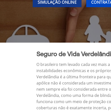
SIMULAÇÃO ONLINE
CONTRATA
Seguro de Vida Verdelând
O brasileiro tem levado cada vez mais 
instabilidades econômicas e os próprio
Verdelândia é a última fronteira para
apólice não é considerada um investime
nem sempre ela foi considerada entre o
Verdelândia, como uma forma de blinda
funciona como um meio de proteção con
coberturas não é exatamente incerta, p