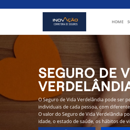
Skip
to
content
HOME
S
SEGURO DE V
VERDELÂNDI
O Seguro de Vida Verdelândia pode ser p
individuais de cada pessoa, com diferente
O valor do Seguro de Vida Verdelândia p
idade, o estado de saúde, os hábitos de v